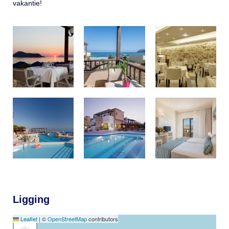
vakantie!
Ligging
Leaflet
|
©
OpenStreetMap
contributors
+