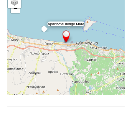
−
Aparthotel Indigo Mare
×
Exit map