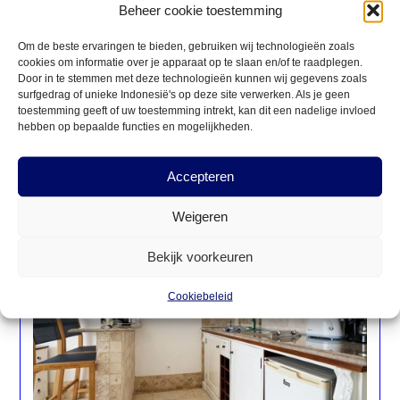
Beheer cookie toestemming
Om de beste ervaringen te bieden, gebruiken wij technologieën zoals
Was dit niet de vakantie die je zocht? Bekijk dan eens
cookies om informatie over je apparaat op te slaan en/of te raadplegen.
onderstaande aanbiedingen
Door in te stemmen met deze technologieën kunnen wij gegevens zoals
surfgedrag of unieke Indonesië's op deze site verwerken. Als je geen
toestemming geeft of uw toestemming intrekt, kan dit een nadelige invloed
hebben op bepaalde functies en mogelijkheden.
Spanje
Accepteren
Vertrek 02-09-2026
Weigeren





Bekijk voorkeuren
Cookiebeleid