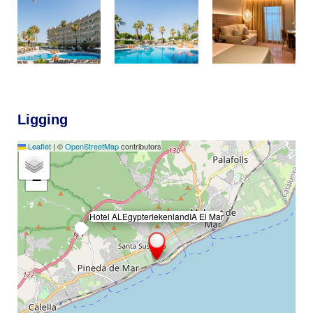
Ligging
Leaflet
|
©
OpenStreetMap
contributors
+
−
Hotel ALEgypteriekenlandIA El Mar
×